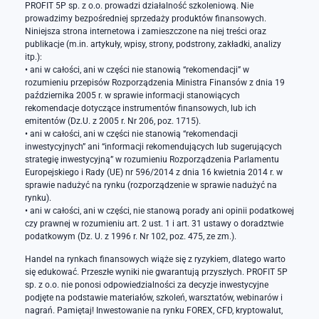
PROFIT 5P sp. z o.o. prowadzi działalność szkoleniową. Nie
prowadzimy bezpośredniej sprzedaży produktów finansowych.
Niniejsza strona internetowa i zamieszczone na niej treści oraz
publikacje (m.in. artykuły, wpisy, strony, podstrony, zakładki, analizy
itp.):
• ani w całości, ani w części nie stanowią “rekomendacji” w
rozumieniu przepisów Rozporządzenia Ministra Finansów z dnia 19
października 2005 r. w sprawie informacji stanowiących
rekomendacje dotyczące instrumentów finansowych, lub ich
emitentów (Dz.U. z 2005 r. Nr 206, poz. 1715).
• ani w całości, ani w części nie stanowią “rekomendacji
inwestycyjnych” ani “informacji rekomendujących lub sugerujących
strategię inwestycyjną” w rozumieniu Rozporządzenia Parlamentu
Europejskiego i Rady (UE) nr 596/2014 z dnia 16 kwietnia 2014 r. w
sprawie nadużyć na rynku (rozporządzenie w sprawie nadużyć na
rynku).
• ani w całości, ani w części, nie stanową porady ani opinii podatkowej
czy prawnej w rozumieniu art. 2 ust. 1 i art. 31 ustawy o doradztwie
podatkowym (Dz. U. z 1996 r. Nr 102, poz. 475, ze zm.).
Handel na rynkach finansowych wiąże się z ryzykiem, dlatego warto
się edukować. Przeszłe wyniki nie gwarantują przyszłych. PROFIT 5P
sp. z o.o. nie ponosi odpowiedzialności za decyzje inwestycyjne
podjęte na podstawie materiałów, szkoleń, warsztatów, webinarów i
nagrań. Pamiętaj! Inwestowanie na rynku FOREX, CFD, kryptowalut,